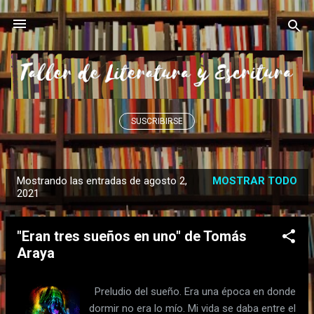
Ir al contenido principal
SUSCRIBIRSE
Mostrando las entradas de agosto 2,
MOSTRAR TODO
E
2021
n
t
"Eran tres sueños en uno" de Tomás
r
Araya
a
d
Preludio del sueño. Era una época en donde
a
dormir no era lo mío. Mi vida se daba entre el