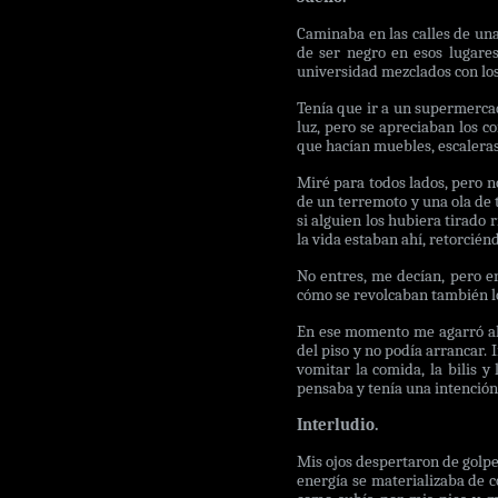
Caminaba en las calles de una
de ser negro en esos lugare
universidad mezclados con los
Tenía que ir a un supermercado
luz, pero se apreciaban los c
que hacían muebles, escaleras
Miré para todos lados, pero n
de un terremoto y una ola de 
si alguien los hubiera tirado
la vida estaban ahí, retorcién
No entres, me decían, pero en
cómo se revolcaban también l
En ese momento me agarró algo
del piso y no podía arrancar. 
vomitar la comida, la bilis 
pensaba y tenía una intención 
Interludio.
Mis ojos despertaron de golpe
energía se materializaba de 