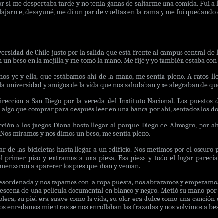
or si me despertaba tarde y no tenía ganas de saltarme una comida. Fui a 
elajarme, desayuné, me di un par de vueltas en la cama y me fui quedand
ersidad de Chile justo por la salida que está frente al campus central de l
n un beso en la mejilla y me tomó la mano. Me fijé y yo también estaba con 
os yo y ella, que estábamos ahí de la mano, me sentía pleno. A ratos ll
 la universidad y amigos de la vida que nos saludaban y se alegraban de q
cción a San Diego por la vereda del Instituto Nacional. Los puestos d
algo que comprar para después leer en una banca por ahí, sentados los do
ión a los juegos Diana hasta llegar al parque Diego de Almagro, por a
Nos miramos y nos dimos un beso, me sentía pleno.
 de las bicicletas hasta llegar a un edificio. Nos metimos por el oscuro p
 primer piso y entramos a una pieza. Esa pieza y todo el lugar parecí
enzaron a aparecer los pies que iban y venían.
sordenada y nos tapamos con la ropa puesta, nos abrazamos y empezamos a
 escena de una película documental en blanco y negro. Metió su mano por 
lera, su piel era suave como la vida, su olor era dulce como una canción 
s enredamos mientras se nos enrollaban las frazadas y nos volvimos a bes