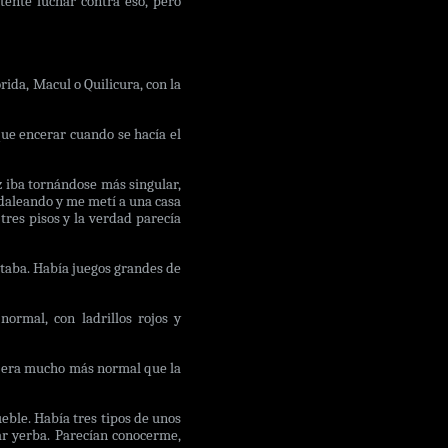
tenté luchar contra eso, pero
ida, Macul o Quilicura, con la
que encerar cuando se hacía el
z iba tornándose más singular,
pedaleando y me metí a una casa
tres pisos y la verdad parecía
staba. Había juegos grandes de
normal, con ladrillos rojos y
ro era mucho más normal que la
ueble. Había tres tipos de unos
ar yerba. Parecían conocerme,