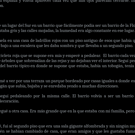
 espalda y volvía aparecer cada vez que mis ojos parecían cerrarse. In
on.
un lugar del Sur en un barrio que fácilmente podía ser un barrio de la Flor
estaba gris y las calles mojadas, la humedad era algo constante en ese lugar.
a en una casa de ladrillos rojos con un piso antiguo de esos que había 
ón bajo a una escalera que les daba sombra y que llevaba a un segundo piso.
icleta roja que se supone era mía y empecé a pedalear. El barrio cada ve
e árboles que sobresalían de las rejas y no dejaban ver el interior. Seguí 
del barrio típico en donde se supone que estaba, había un tobogán, tenía 
mé a ver por una terraza un parque bordeado por casas iguales a donde e
ogán que subía, bajaba y se enredaba yendo a muchas direcciones.
eguí pedaleando por la misma calle. El barrio volvía a ser un barrio 
decoración.
egué a otra casa. Era más grande que en la que estaba con mi familia, pe
ré, fui al segundo piso que era una sala gigante alfombrada y sin ningún m
ién se habían cambiado de casa, que eran amigos y que les gustaba fum