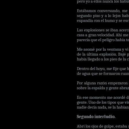
pero yo a ellos nunca los había
Estábamos conversando, me m
segundo piso y a lo lejos ha
expandía con el humo y se esc
Las explosiones se iban acerc
casa a gran velocidad. Ahí me
parecía que el peligro había 
Me asomé por la ventana y vi 
de la última explosión. Bajé 
había llegado a los pies de la c
Dentro del hoyo, me fije que h
de agua que se formaron cuan
Por alguna razón empezaron a 
sobre la espalda y gente abraz
En ese momento me acordé de m
gente. Uno de los tipos que vi
nadie decía nada, se la había
Segundo interludio.
Abrí los ojos de golpe, estaba