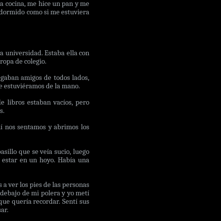
la cocina, me hice un pan y me
o dormido como si me estuviera
a universidad. Estaba ella con
ropa de colegio.
egaban amigos de todos lados,
ue estuviéramos de la mano.
e libros estaban vacíos, pero
s.
hí nos sentamos y abrimos los
asillo que se veía sucio, luego
a estar en un hoyo. Había una
 ver los pies de las personas
debajo de mi polera y yo metí
que quería recordar. Sentí sus
ar.