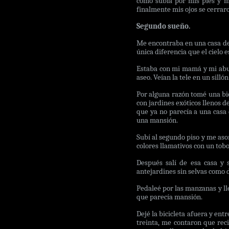
como subía por mis pies y mi
finalmente mis ojos se cerrar
Segundo sueño.
Me encontraba en una casa de 
única diferencia que el cielo 
Estaba con mi mamá y mi abuel
aseo. Veían la tele en un sill
Por alguna razón tomé una bic
con jardines exóticos llenos d
que ya no parecía a una casa 
una mansión.
Subí al segundo piso y me aso
colores llamativos con un tob
Después salí de esa casa y s
antejardines sin selvas como 
Pedaleé por las manzanas y ll
que parecía mansión.
Dejé la bicicleta afuera y ent
treinta, me contaron que rec