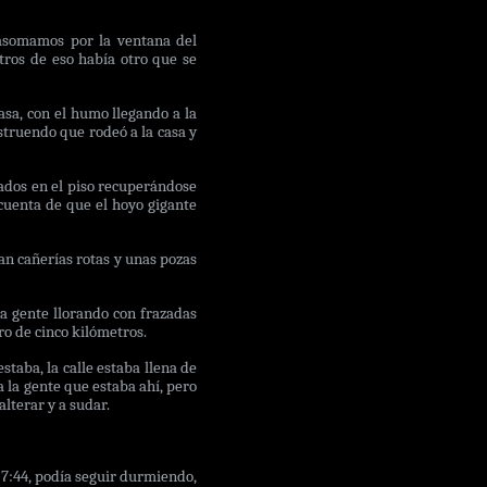
 asomamos por la ventana del
tros de eso había otro que se
asa, con el humo llegando a la
struendo que rodeó a la casa y
rados en el piso recuperándose
 cuenta de que el hoyo gigante
ran cañerías rotas y unas pozas
ía gente llorando con frazadas
ro de cinco kilómetros.
taba, la calle estaba llena de
a la gente que estaba ahí, pero
lterar y a sudar.
s 7:44, podía seguir durmiendo,