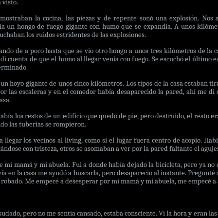
 visto.
ostraban la cocina, las piezas y de repente sonó una explosión. Nos
bía un hongo de fuego gigante con humo que se expandía. A unos kilóme
uchaban los ruidos estridentes de las explosiones.
ando de a poco hasta que se vio otro hongo a unos tres kilómetros de la c
 di cuenta de que el humo al llegar venía con fuego. Se escuchó el último e
terminado.
un hoyo gigante de unos cinco kilómetros. Los tipos de la casa estaban ti
por las escaleras y en el comedor había desaparecido la pared, ahí me di
asa.
abía los restos de un edificio que quedó de pie, pero destruido, el resto e
do las tuberías se rompieron.
llegar los vecinos al living, como si el lugar fuera centro de acopio. Hab
ándose con tristeza, otros se asomaban a ver por la pared faltante el aguje
i mamá y mi abuela. Fui a donde había dejado la bicicleta, pero ya no es
vía en la casa me ayudó a buscarla, pero desapareció al instante. Pregunté 
n robado. Me empecé a desesperar por mi mamá y mi abuela, me empecé a a
 sudado, pero no me sentía cansado, estaba consciente. Vi la hora y eran la