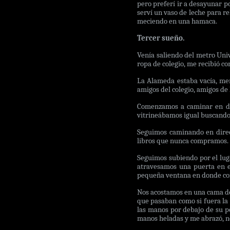
pero preferí ir a desayunar p
serví un vaso de leche para r
meciendo en una hamaca.
Tercer sueño.
Venía saliendo del metro Univ
ropa de colegio, me recibió co
La Alameda estaba vacía, men
amigos del colegio, amigos de
Comenzamos a caminar en dire
vitrineábamos igual buscando 
Seguimos caminando en direcc
libros que nunca compramos. 
Seguimos subiendo por el lugar
atravesamos una puerta en el
pequeña ventana en donde com
Nos acostamos en una cama de
que pasaban como si fuera la
las manos por debajo de su po
manos heladas y me abrazó, no