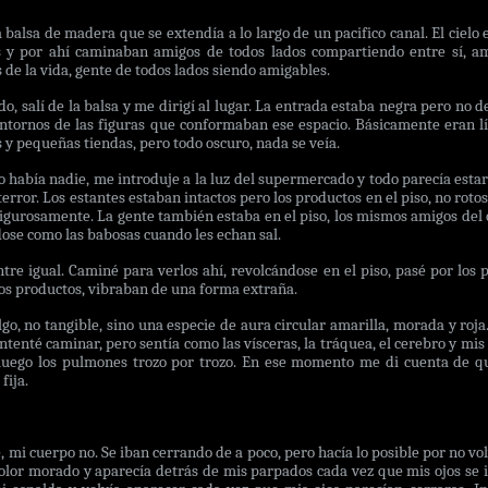
 balsa de madera que se extendía a lo largo de un pacifico canal. El cielo
s y por ahí caminaban amigos de todos lados compartiendo entre sí, ami
 de la vida, gente de todos lados siendo amigables.
, salí de la balsa y me dirigí al lugar. La entrada estaba negra pero no de
ontornos de las figuras que conformaban ese espacio. Básicamente eran lí
 y pequeñas tiendas, pero todo oscuro, nada se veía.
o había nadie, me introduje a la luz del supermercado y todo parecía esta
terror. Los estantes estaban intactos pero los productos en el piso, no rot
 rigurosamente. La gente también estaba en el piso, los mismos amigos del c
dose como las babosas cuando les echan sal.
tre igual. Caminé para verlos ahí, revolcándose en el piso, pasé por los 
os productos, vibraban de una forma extraña.
, no tangible, sino una especie de aura circular amarilla, morada y roja
Intenté caminar, pero sentía como las vísceras, la tráquea, el cerebro y mis
y luego los pulmones trozo por trozo. En ese momento me di cuenta de qu
fija.
, mi cuerpo no. Se iban cerrando de a poco, pero hacía lo posible por no vo
color morado y aparecía detrás de mis parpados cada vez que mis ojos se 