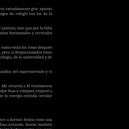
 era extrañamente gris, apunto
gos de colegio con los de la
 pintura, sino que por la falta
neas horizontales y verticales
r como están las cosas después
os, pero si desparramados como
olegio, de la universidad y de
pasillos del supermercado y vi
. Me retorcía a 10 centímetros
 ojos iban a colapsar, empecé a
e la energía extraña circular
lver a dormir. Sentía como una
iban cerrando. Sentía también