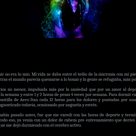
 no era lo mío. Mi vida se daba entre el tedio de la sincronía con mi pie
ntras el mundo parecía quemarse a lo bonzo y la gente se refugiaba, más po
icios no menor, impulsada más por la ansiedad que por un amor al depo
a la semana y entre 1 y 2 horas de pesas 4 veces por semana. Para dormir c
pastilla de Aero-Itan cada 12 horas para los dolores y puntadas por u
agnosticado todavía, ocasionado por angustia y estrés.
había pasado antes, fue que me excedí con las horas de deporte y termi
 todo eso, ya venía con un dolor de cabeza pre entrenamiento que derivó
 que me dejó durmiendo con el cerebro activo.