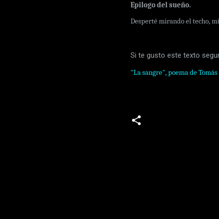
Epilogo del sueño.
Desperté mirando el techo, mir
Si te gusto este texto segu
"La sangre", poema de Tomás
C
o
m
e
n
t