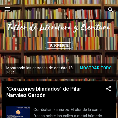
Ir al contenido principal
SUSCRIBIRSE
Mostrando las entradas de octubre 18,
MOSTRAR TODO
E
2021
n
t
"Corazones blindados" de Pilar
r
Narváez Garzón
a
d
Combatían zamuros. El olor de la carne
a
fresca sobre las calles a metal húmedo