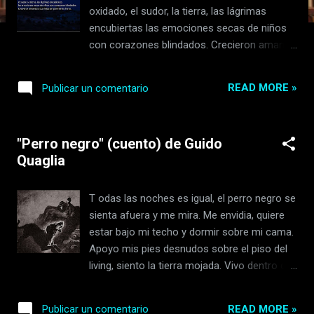
s
oxidado, el sudor, la tierra, las lágrimas
encubiertas las emociones secas de niños
con corazones blindados. Crecieron amando
a sus hijos sin permitirles --------------------
-------------------- Redes de la escritora:
READ MORE »
Publicar un comentario
https://instagram.com/pilinarvaezg ----------
--------------------------------- Si te gusto
este texto, seguro te van a gustar estos: "Mi
"Perro negro" (cuento) de Guido
yo trivalente" (caligrama) de Pilar Narváez
Quaglia
Garzón Traducción de "El corazón que ríe"
de Charles Bukowski, por Pilar Narváez
Garzón
T odas las noches es igual, el perro negro se
sienta afuera y me mira. Me envidia, quiere
estar bajo mi techo y dormir sobre mi cama.
Apoyo mis pies desnudos sobre el piso del
living, siento la tierra mojada. Vivo dentro de
un gran elefante marrón, un titán de barro.
Hay un pequeño compartimiento en mi mesa
READ MORE »
Publicar un comentario