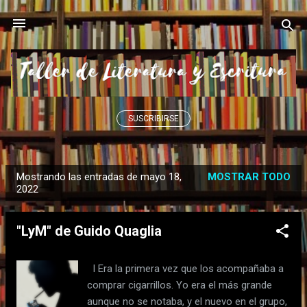
Ir al contenido principal
SUSCRIBIRSE
Mostrando las entradas de mayo 18,
MOSTRAR TODO
E
2022
n
t
"LyM" de Guido Quaglia
r
a
I Era la primera vez que los acompañaba a
d
comprar cigarrillos. Yo era el más grande
a
aunque no se notaba, y el nuevo en el grupo,