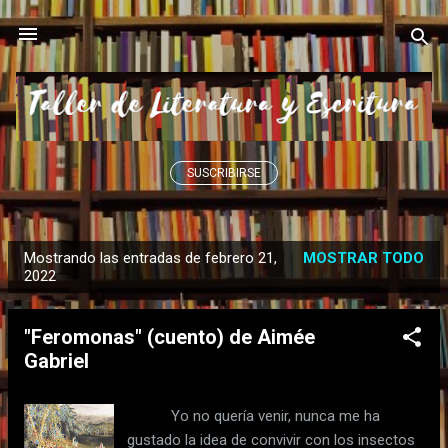
Ir al contenido principal
SUSCRIBIRSE
Mostrando las entradas de febrero 21,
MOSTRAR TODO
E
2022
n
t
"Feromonas" (cuento) de Aimée
r
Gabriel
a
d
Yo no quería venir, nunca me ha
a
gustado la idea de convivir con los insectos