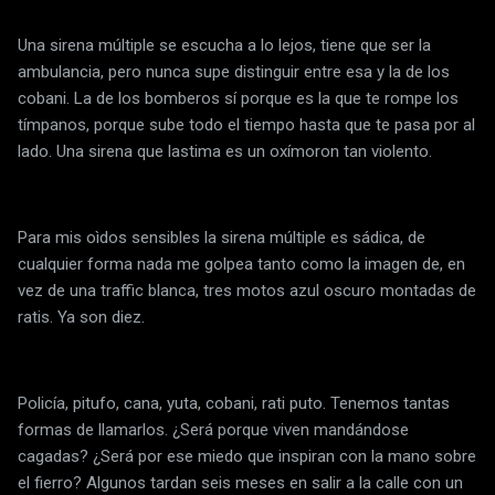
Una sirena múltiple se escucha a lo lejos, tiene que ser la
ambulancia, pero nunca supe distinguir entre esa y la de los
cobani. La de los bomberos sí porque es la que te rompe los
tímpanos, porque sube todo el tiempo hasta que te pasa por al
lado. Una sirena que lastima es un oxímoron tan violento.
Para mis oìdos sensibles la sirena múltiple es sádica, de
cualquier forma nada me golpea tanto como la imagen de, en
vez de una traffic blanca, tres motos azul oscuro montadas de
ratis. Ya son diez.
Policía, pitufo, cana, yuta, cobani, rati puto. Tenemos tantas
formas de llamarlos. ¿Será porque viven mandándose
cagadas? ¿Será por ese miedo que inspiran con la mano sobre
el fierro? Algunos tardan seis meses en salir a la calle con un