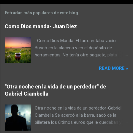
Entradas más populares de este blog
Como Dios manda- Juan Diez
Como Dios Manda El tarro estaba vacío.
Buscó en la alacena y en el depósito de
herramientas. No tenía otro paquete, plata
tampoco. La helada había quemado la huerta y
READ MORE »
en el gallinero había más gastos que huevos.
No iba a caminar hasta lo de don Toro para
pedir a esa hora. No fuera cosa que lo recibiera
"Otra noche en la vida de un perdedor" de
a escopetazos pensando que era un ladrón.
Gabriel Ciambella
Armó un atado de yuyos y lo molió con el
mango de la maza. Pudo preparar el mate pero
Otra noche en la vida de un perdedor-Gabriel
escupió tres al hilo para mejorar el sabor. No
Ciambella Se acercó a la barra, sacó de la
estaba conforme y pensó en endulzarlo pero
billetera los últimos euros que le quedaban y se
tenía poco azúcar. Pagar la deuda con la
pidió un cuba libre. Le sobraron unas chirolas