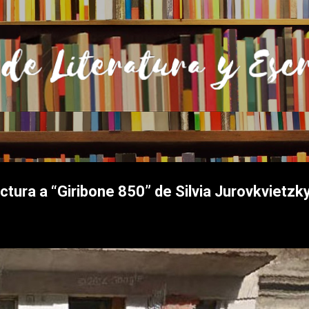
Ir al contenido principal
ectura a “Giribone 850” de Silvia Jurovkvietzk