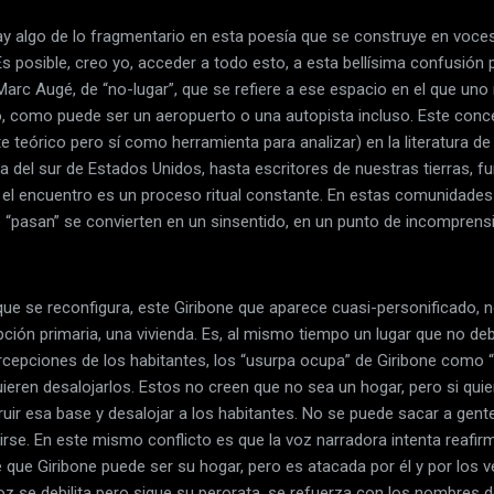
y algo de lo fragmentario en esta poesía que se construye en voce
 posible, creo yo, acceder a todo esto, a esta bellísima confusión 
rc Augé, de “no-lugar”, que se refiere a ese espacio en el que uno 
o, como puede ser un aeropuerto o una autopista incluso. Este conc
teórico pero sí como herramienta para analizar) en la literatura de
a del sur de Estados Unidos, hasta escritores de nuestras tierras, 
el encuentro es un proceso ritual constante. En estas comunidades
e “pasan” se convierten en un sinsentido, en un punto de incomprens
e se reconfigura, este Giribone que aparece cuasi-personificado, no
ión primaria, una vivienda. Es, al mismo tiempo un lugar que no de
rcepciones de los habitantes, los “usurpa ocupa” de Giribone como 
eren desalojarlos. Estos no creen que no sea un hogar, pero si quier
uir esa base y desalojar a los habitantes. No se puede sacar a gente
irse. En este mismo conflicto es que la voz narradora intenta reafi
 que Giribone puede ser su hogar, pero es atacada por él y por los 
z se debilita pero sigue su perorata, se refuerza con los nombres d