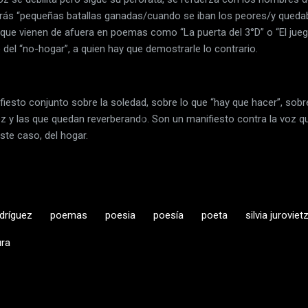
rás “pequeñas batallas ganadas/cuando se iban los peores/y queda
que vienen de afuera en poemas como “La puerta del 3°D” o “El juego
o del “no-hogar”, a quien hay que demostrarle lo contrario.
sto conjunto sobre la soledad, sobre lo que “hay que hacer”, sobre 
ez y las que quedan reverberando. Son un manifiesto contra la voz q
ste caso, del hogar.
odríguez
poemas
poesia
poesía
poeta
silvia juroviet
ura