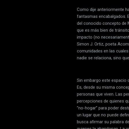
Como dije anteriormente ha
fantasmas encabalgados. Es
del conocido concepto de Ma
que es más bien de tránsit
impacto (no necesariamente 
Simon J. Ortiz, poeta Acom
comunidades en las cuales 
nadie se relaciona, sino qu
Sin embargo este espacio qu
Es, desde su misma concepc
personas que viven. Las pe
percepciones de quienes qui
“no-hogar” para poder destr
un lugar que no puede defin
busca afirmar su palabra de
quienes la abandonan. La vo