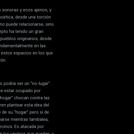
s sonoras y ecos ajenos, y
poética, desde una torción
no puede relacionarse, sino
epto ha tenido un gran
 pueblos originarios, desde
fundamentalmente en las
 estos espacios en los que
ión.
 podría ser un “no-lugar”.
be estar ocupado por
“hogar” chocan contra las
en plantear esta idea del
 de su “hogar” pero si de
rmarse mientras tambalea,
vecinos. Es atacada por
e los vecinos que quedan, y