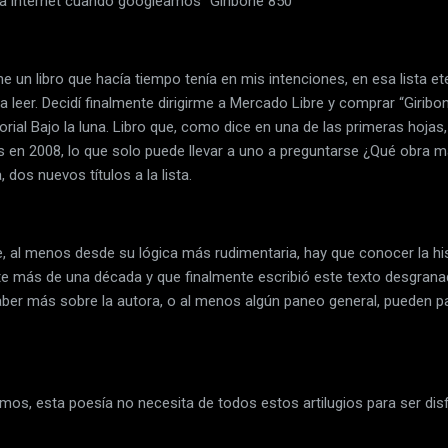
a internet cuando googleamos “Giribone 850”
 un libro que hacía tiempo tenía en mis intenciones, en esa lista e
 leer. Decidí finalmente dirigirme a Mercado Libre y comprar “Giribone
orial Bajo la luna. Libro que, como dice en una de las primeras hojas
s en 2008, lo que solo puede llevar a uno a preguntarse ¿Qué obra 
dos nuevos títulos a la lista.
 al menos desde su lógica más rudimentaria, hay que conocer la histo
te más de una década y que finalmente escribió este texto desgrana
saber más sobre la autora, o al menos algún paneo general, pueden p
smos, esta poesía no necesita de todos estos artilugios para ser dis