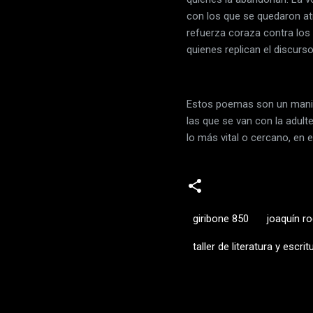
con los que se quedaron at
refuerza coraza contra los 
quienes replican el discurs
Estos poemas son un manifie
las que se van con la adult
lo más vital o cercano, en e
giribone 850
joaquín r
taller de literatura y escrit
C
o