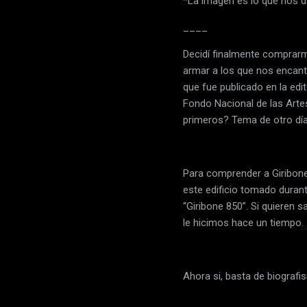
*La imagen es lo que nos d
____
Decidí finalmente comprarme
armar a los que nos encanta
que fue publicado en la edit
Fondo Nacional de las Arte
primeros? Tema de otro día, 
Para comprender a Giribone,
este edificio tomado duran
“Giribone 850”. Si quieren 
le hicimos hace un tiempo.
Ahora si, basta de biografi