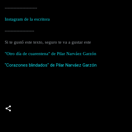
----------------------
Instagram de la escritora
--------------------
Si te gustó este texto, seguro te va a gustar este
"Otro día de cuarentena" de Pilar Narváez Garzón
"Corazones blindados" de Pilar Narváez Garzón
C
o