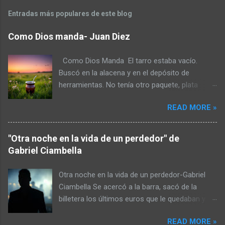
Entradas más populares de este blog
Como Dios manda- Juan Diez
Como Dios Manda El tarro estaba vacío.
Buscó en la alacena y en el depósito de
herramientas. No tenía otro paquete, plata
tampoco. La helada había quemado la huerta y
READ MORE »
en el gallinero había más gastos que huevos.
No iba a caminar hasta lo de don Toro para
pedir a esa hora. No fuera cosa que lo recibiera
"Otra noche en la vida de un perdedor" de
a escopetazos pensando que era un ladrón.
Gabriel Ciambella
Armó un atado de yuyos y lo molió con el
mango de la maza. Pudo preparar el mate pero
Otra noche en la vida de un perdedor-Gabriel
escupió tres al hilo para mejorar el sabor. No
Ciambella Se acercó a la barra, sacó de la
estaba conforme y pensó en endulzarlo pero
billetera los últimos euros que le quedaban y se
tenía poco azúcar. Pagar la deuda con la
pidió un cuba libre. Le sobraron unas chirolas
cooperativa eléctrica le había le había comido
READ MORE »
que metió así nomás en el bolsillo. Era su