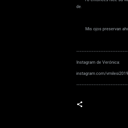
de.
Mis ojos preservan ahora
------------------------------
Instagram de Verónica:
instagram.com/vmilesi201
------------------------------
C
o