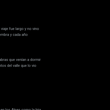
iaje fue largo y no vino
siembra y cada año
abras que venían a dormir
os del valle que lo vio
en los Alpes como la hija