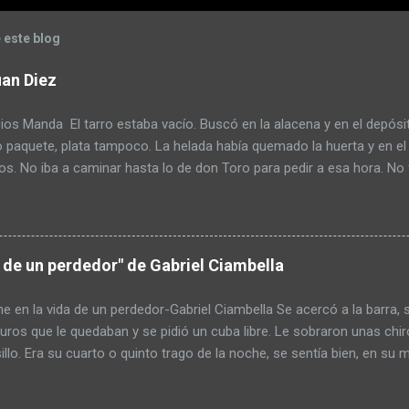
 este blog
an Diez
s Manda El tarro estaba vacío. Buscó en la alacena y en el depósi
o paquete, plata tampoco. La helada había quemado la huerta y en el
s. No iba a caminar hasta lo de don Toro para pedir a esa hora. No 
tazos pensando que era un ladrón. Armó un atado de yuyos y lo mo
o preparar el mate pero escupió tres al hilo para mejorar el sabor
endulzarlo pero tenía poco azúcar. Pagar la deuda con la cooperativ
ido lo que tenía para comprar en el pueblo. Se había comido las dos 
a de un perdedor" de Gabriel Ciambella
ar a base de guiso. De paso se ahorraba el alimento. Pero hasta ah
s necesitaba. La idea de usar el rifle lo tuvo de mal humor pero al fi
e en la vida de un perdedor-Gabriel Ciambella Se acercó a la barra, sa
a caja de balines que tenía en el galpón. Re...
uros que le quedaban y se pidió un cuba libre. Le sobraron unas ch
sillo. Era su cuarto o quinto trago de la noche, se sentía bien, en su
obarde, y su autoestima por el suelo no ayudaba mucho; pero la bor
por unas horas con la noche, el reggaetón y la bachata, e incluso ol