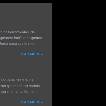
to de herramientas. No
 gallinero había más gastos
fuera cosa que lo recibiera
lió con el mango de la
READ MORE »
. No estaba conforme y
a eléctrica le había le
gallinas viejas y las había
í, no iba a matar más
nal se resignó. Claudia le
có de la billetera los
irolas que metió así nomás
 mejor momento. Era tímido y
rachera le permitía
READ MORE »
vidarse de la evidente