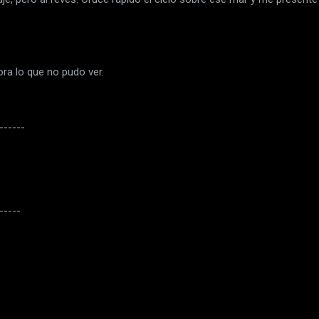
 lo que no pudo ver.
------
9
-----