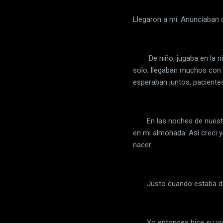
Llegaron a mí. Anunciaban 
De niño, jugaba en la nieve
solo, llegaban muchos con é
esperaban juntos, paciente
En las noches de nuestra c
en mi almohada. Así creci y
nacer.
Justo cuando estaba decidi
Yo entonces hice su viaje,