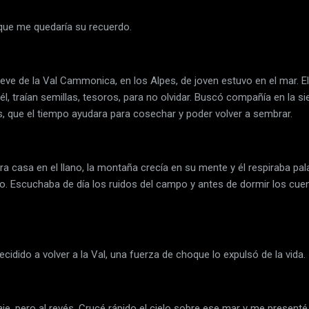
que me quedaría su recuerdo.
 de la Val Cammonica, en los Alpes, de joven estuvo en el mar. El v
l, traían semillas, tesoros, para no olvidar. Buscó compañía en la 
s, que el tiempo ayudara para cosechar y poder volver a sembrar.
asa en el llano, la montaña crecía en su mente y él respiraba pal
o. Escuchaba de día los ruidos del campo y antes de dormir los cuent
do a volver a la Val, una fuerza de choque lo expulsó de la vida.
 pero al revés. Crucé rápido el cielo sobre ese mar y me presenté 