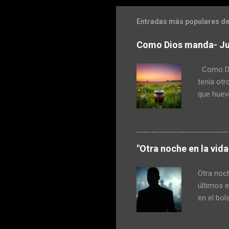
Entradas más populares de
Como Dios manda- Ju
Como Dio
tenía otr
que huevo
a escope
maza. Pud
pensó en 
había com
"Otra noche en la vid
hecho dur
porque la
Otra noch
regaló un
últimos e
en el bol
un poco c
amigarse 