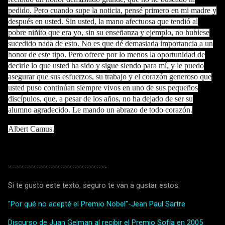
pedido. Pero cuando supe la noticia, pensé primero en mi madre y
después en usted. Sin usted, la mano afectuosa que tendió al
pobre niñito que era yo, sin su enseñanza y ejemplo, no hubiese
sucedido nada de esto. No es que dé demasiada importancia a un
honor de este tipo. Pero ofrece por lo menos la oportunidad de
decirle lo que usted ha sido y sigue siendo para mí, y le puedo
asegurar que sus esfuerzos, su trabajo y el corazón generoso que
usted puso continúan siempre vivos en uno de sus pequeños
discípulos, que, a pesar de los años, no ha dejado de ser su
alumno agradecido. Le mando un abrazo de todo corazón.
Albert Camus.
---------------------------------
Si te gusto este texto, seguro te van a gustar estos:
"Por qué no acepté el Premio Nobel"-Jean Paul Sartre
Discurso de Juan Gelman al recibir el Premio Sofía en 2005