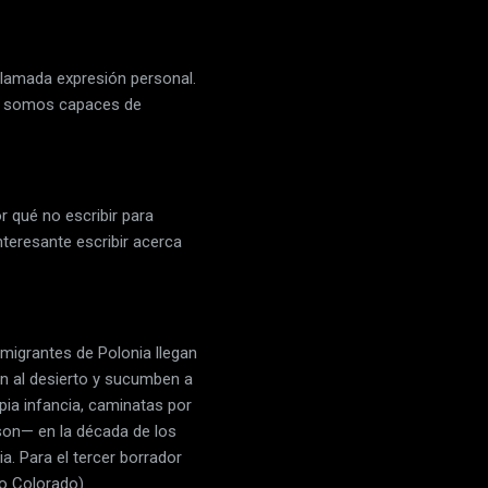
llamada expresión personal.
no somos capaces de
r qué no escribir para
teresante escribir acerca
nmigrantes de Polonia llegan
an al desierto y sucumben a
pia infancia, caminatas por
son— en la década de los
ia. Para el tercer borrador
ío Colorado).