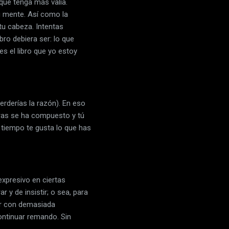
 que tenga más valía.
tu mente. Así como la
tu cabeza. Intentas
bro debiera ser: lo que
s el libro que yo estoy
erderías la razón). En eso
bras se ha compuesto y tú
o tiempo te gusta lo que has
expresivo en ciertas
r y de insistir; o sea, para
eer con demasiada
continuar remando. Sin