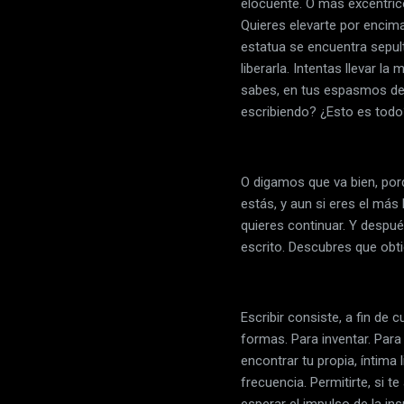
elocuente. O más excéntrico
Quieres elevarte por encima
estatua se encuentra sepul
liberarla. Intentas llevar l
sabes, en tus espasmos de e
escribiendo? ¿Esto es tod
O digamos que va bien, porq
estás, y aun si eres el má
quieres continuar. Y despué
escrito. Descubres que obti
Escribir consiste, a fin de
formas. Para inventar. Para 
encontrar tu propia, íntima 
frecuencia. Permitirte, si t
esperar el impulso de la ins