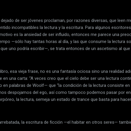
dejado de ser jóvenes proclaman, por razones diversas, que leen mu
ntido incompatibles la lectura y la escritura. Para algunos escritore
 motivo es la ansiedad de ser influido, entonces me parece una preoc
 tiempo —sólo hay tantas horas al día, y las que consume la lectura 
s que uno podría escribir—, se trata entonces de un ascetismo al que
bro, esa vieja frase, no es una fantasía ociosa sino una realidad adic
n una carta: “A veces creo que el cielo debe ser una lectura contin
o en palabras de Woolf— que “la condición de la lectura consiste en l
a nos despojamos del ego, así como tampoco podemos pasar por en
orpóreo, la lectura, semeja un estado de trance que basta para hacer
 arrebatada, la escritura de ficción —el habitar en otros seres— ta