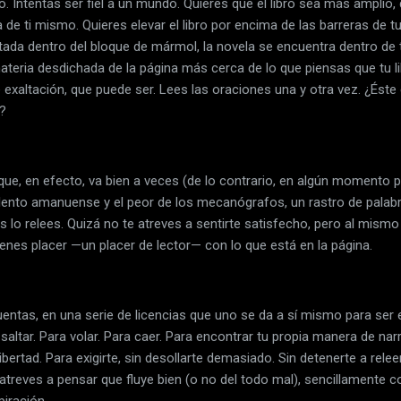
. Intentas ser fiel a un mundo. Quieres que el libro sea más amplio,
 de ti mismo. Quieres elevar el libro por encima de las barreras de 
tada dentro del bloque de mármol, la novela se encuentra dentro de 
a materia desdichada de la página más cerca de lo que piensas que tu li
xaltación, que puede ser. Lees las oraciones una y otra vez. ¿Éste e
o?
ue, en efecto, va bien a veces (de lo contrario, en algún momento p
s lento amanuense y el peor de los mecanógrafos, un rastro de pala
s lo relees. Quizá no te atreves a sentirte satisfecho, pero al mism
enes placer —un placer de lector— con lo que está en la página.
 cuentas, en una serie de licencias que uno se da a sí mismo para ser 
saltar. Para volar. Para caer. Para encontrar tu propia manera de narra
libertad. Para exigirte, sin desollarte demasiado. Sin detenerte a rel
e atreves a pensar que fluye bien (o no del todo mal), sencillamente 
piración.