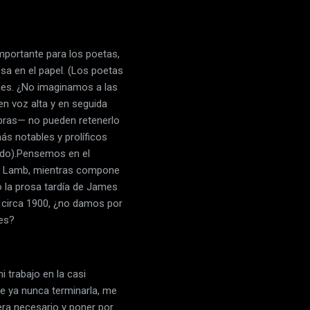
mportante para los poetas,
sa en el papel. (Los poetas
ones. ¿No imaginamos a las
 en voz alta y en seguida
abras— no pueden retenerlo
ás notables y prolíficos
luido).Pensemos en el
sa Lamb, mientras compone
o la prosa tardía de James
 circa 1900, ¿no damos por
nes?
 trabajo en la casi
e ya nunca terminarla, me
era necesario y poner por