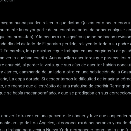
s ciegos nunca pueden releer lo que dictan. Quizás esto sea menos i
su mente la mayor parte de su escritura antes de poner cualquier co
ue los prosistas). Y la ceguera no significa que no se hagan revisi
r cada día del dictado de El paraíso perdido, releyendo todo a su padre
 En cambio, los prosistas —que trabajan en una carpintería de pal
n ver lo que han escrito. Aun aquellos escritores que parecen los m
tre anunció, al perder la vista, que sus días de escritor habían conc
nry James, caminando de un lado a otro en una habitación de la Ca
taria, La copa dorada. Si descontamos la dificultad de imaginar cóm
to, no menos que el estrépito de una máquina de escribir Remington
que se había mecanografiado, y que se prodigaba en sus correccio
onvertí otra vez en una paciente de cáncer y tuve que suspender mi
mable amigo de Los Ángeles, al conocer mi desesperanza y miedo d
en su trabajo para venir a Nueva York, permanecer conmigo lo que fu