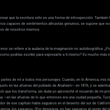
nsar que la escritura sólo es una forma de introspección. También 
mos capaces de sentimientos altruistas genuinos, se supone que 
salvo de nosotros mismos.
revor se refiere a la audacia de la imaginación no autobiográfica. ¿Po
 como podrías escribir para expresarte a ti mismo? Es mucho más in
 partes de mí a todos mis personajes. Cuando, en In America, mis i
n justo en las afueras del poblado de Anaheim— en 1876, y se adentr
cío que los transforma, sin duda yo aproveché el recuerdo de mi pro
zona —en las afueras de lo que entonces era una ciudad pequeña, Tuc
dor de ese capítulo había saguaros en el desierto del sur de Californ
uencia, los saguaros. (Por desgracia, no hay saguaros al oeste del r