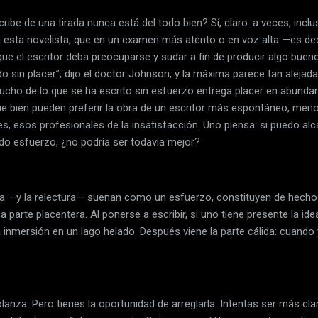
ribe de una tirada nunca está del todo bien? Sí, claro: a veces, incl
 esta novelista, que en un examen más atento o en voz alta —es deci
que el escritor deba preocuparse y sudar a fin de producir algo bueno
ído sin placer”, dijo el doctor Johnson, y la máxima parece tan alej
cho de lo que se ha escrito sin esfuerzo entrega placer en abundan
que bien pueden preferir la obra de un escritor más espontáneo, men
es, esos profesionales de la insatisfacción. Uno piensa: si puedo alc
ado esfuerzo, ¿no podría ser todavía mejor?
ura —y la relectura— suenan como un esfuerzo, constituyen de hecho
ca parte placentera. Al ponerse a escribir, si uno tiene presente la idea 
a inmersión en un lago helado. Después viene la parte cálida: cuando y
nza. Pero tienes la oportunidad de arreglarla. Intentas ser más cl