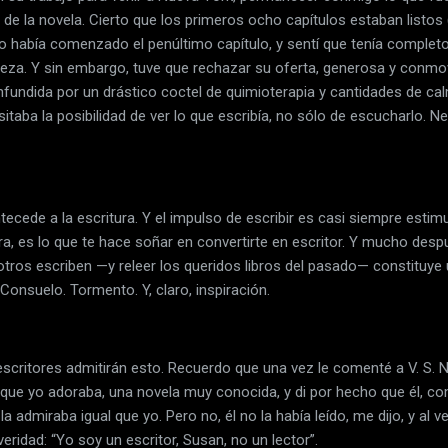
 de la novela. Cierto que los primeros ocho capítulos estaban listos (
o había comenzado el penúltimo capítulo, y sentí que tenía complet
beza. Y sin embargo, tuve que rechazar su oferta, generosa y conmo
fundida por un drástico coctel de quimioterapia y cantidades de ca
itaba la posibilidad de ver lo que escribía, no sólo de escucharlo. Ne
tecede a la escritura. Y el impulso de escribir es casi siempre estimu
tura, es lo que te hace soñar en convertirte en escritor. Y mucho desp
e otros escriben —y releer los queridos libros del pasado— constituye u
. Consuelo. Tormento. Y, claro, inspiración.
scritores admitirán esto. Recuerdo que una vez le comenté a V. S. 
IX que yo adoraba, una novela muy conocida, y di por hecho que él,
 la admiraba igual que yo. Pero no, él no la había leído, me dijo, y al 
eridad: “Yo soy un escritor, Susan, no un lector”.