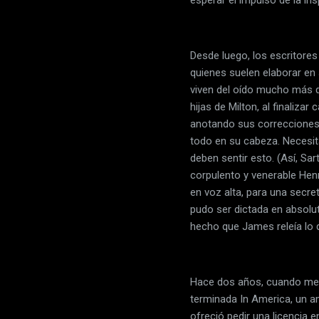
Desde luego, los escritore
quienes suelen elaborar en 
viven del oído mucho más q
hijas de Milton, al finaliza
anotando sus correcciones?
todo en su cabeza. Necesita
deben sentir esto. (Así, Sar
corpulento y venerable He
en voz alta, para una secre
pudo ser dictada en absolu
hecho que James releía lo 
Hace dos años, cuando me c
terminada In America, un a
ofreció pedir una licencia 