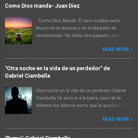
Como Dios manda- Juan Diez
Como Dios Manda El tarro estaba vacío.
Buscó en la alacena y en el depósito de
herramientas. No tenía otro paquete, plata
tampoco. La helada había quemado la huerta y
READ MORE »
en el gallinero había más gastos que huevos.
No iba a caminar hasta lo de don Toro para
pedir a esa hora. No fuera cosa que lo recibiera
"Otra noche en la vida de un perdedor" de
a escopetazos pensando que era un ladrón.
Gabriel Ciambella
Armó un atado de yuyos y lo molió con el
mango de la maza. Pudo preparar el mate pero
Otra noche en la vida de un perdedor-Gabriel
escupió tres al hilo para mejorar el sabor. No
Ciambella Se acercó a la barra, sacó de la
estaba conforme y pensó en endulzarlo pero
billetera los últimos euros que le quedaban y se
tenía poco azúcar. Pagar la deuda con la
pidió un cuba libre. Le sobraron unas chirolas
cooperativa eléctrica le había le había comido
READ MORE »
que metió así nomás en el bolsillo. Era su
lo que tenía para comprar en el pueblo. Se
cuarto o quinto trago de la noche, se sentía
había comido las dos gallinas viejas y las había
bien, en su mejor momento. Era tímido y un