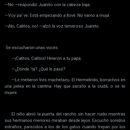
—No —respondió Juanito con la cabeza baja.
—Voy paʼ ve. Está empezando a llové. No vamo a mojá.
—¡No, Calitos, no! —alzó la voz temeroso Juanito.
Se escucharon unas voces.
—¡Calitos, Calitos! Hirieron a tu papa.
—¿Dónde ʼta? ¿Qué le pasó?
—Le metieron tres machetazu. El Hermelindo, borrachos en
una pelea en la cantina. Hay que sacaʼlo a la ciudá, o se te
muere.
El niño abrió la puerta del rancho sin hacer ruido mientras
sus hermanos menores miraban desde lejos. Escuchó sonidos
extraños, parecidos a los de los gatos cuando trepan por los