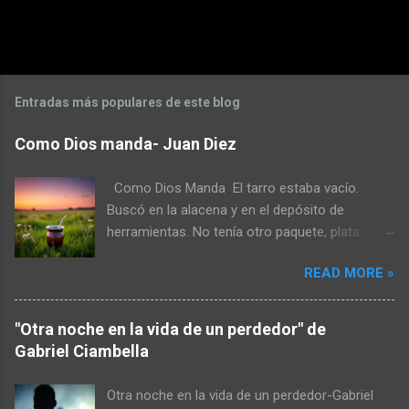
P
u
b
l
Entradas más populares de este blog
i
c
Como Dios manda- Juan Diez
a
r
u
Como Dios Manda El tarro estaba vacío.
n
Buscó en la alacena y en el depósito de
c
herramientas. No tenía otro paquete, plata
o
m
tampoco. La helada había quemado la huerta y
e
READ MORE »
en el gallinero había más gastos que huevos.
n
No iba a caminar hasta lo de don Toro para
t
a
pedir a esa hora. No fuera cosa que lo recibiera
"Otra noche en la vida de un perdedor" de
r
a escopetazos pensando que era un ladrón.
i
Gabriel Ciambella
Armó un atado de yuyos y lo molió con el
o
mango de la maza. Pudo preparar el mate pero
Otra noche en la vida de un perdedor-Gabriel
escupió tres al hilo para mejorar el sabor. No