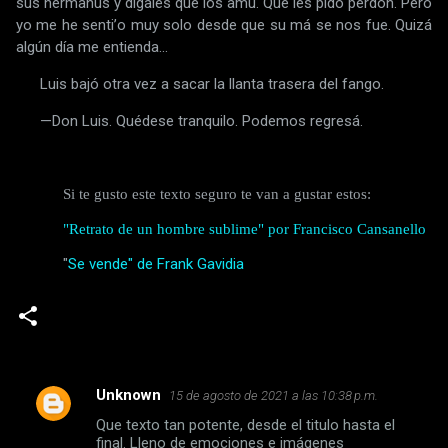
sus hermanus y dígales que los amu. Que les pido perdón. Pero
yo me he sentiʼo muy solo desde que su má se nos fue. Quizá
algún día me entienda...
Luis bajó otra vez a sacar la llanta trasera del fango.
—Don Luis. Quédese tranquilo. Podemos regresá.
Si te gusto este texto seguro te van a gustar estos:
"Retrato de un hombre sublime" por Francisco Cansanello
"
Se vende" de Frank Gavidia
Unknown
15 de agosto de 2021 a las 10:38 p.m.
C
Que texto tan potente, desde el titulo hasta el
o
final. Lleno de emociones e imágenes