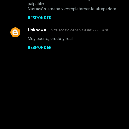
m
palpables.
Narración amena y completamente atrapadora.
e
RESPONDER
n
t
Unknown
16 de agosto de 2021 a las 12:05 a.m.
a
Muy bueno, crudo y real.
r
RESPONDER
i
o
s