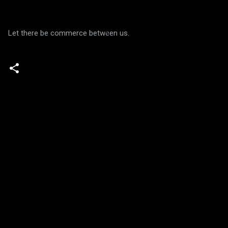
Let there be commerce between us.
C
o
m
e
n
t
a
r
i
o