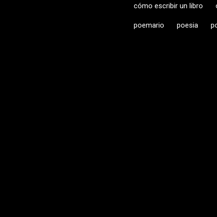
cómo escribir un libro
poemario
poesia
p
C
o
m
e
n
t
a
r
i
o
s