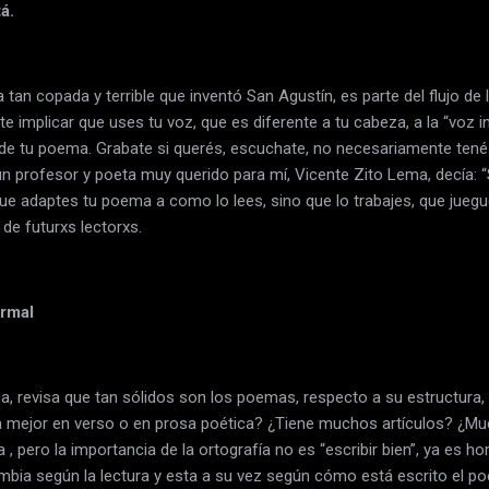
á.
 tan copada y terrible que inventó San Agustín, es parte del flujo d
 implicar que uses tu voz, que es diferente a tu cabeza, a la “voz in
de tu poema. Grabate si querés, escuchate, no necesariamente ten
 profesor y poeta muy querido para mí, Vicente Zito Lema, decía: 
 que adaptes tu poema a como lo lees, sino que lo trabajes, que juegu
 de futurxs lectorxs.
ormal
, revisa que tan sólidos son los poemas, respecto a su estructura,
 mejor en verso o en prosa poética? ¿Tiene muchos artículos? ¿Mu
, pero la importancia de la ortografía no es “escribir bien”, ya es ho
ambia según la lectura y esta a su vez según cómo está escrito el 