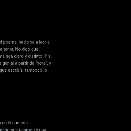
l poema, nadie va a leer e
a tener. No digo que
a sea claro y distinto. Y si
enial a partir de “hora”, y
que escribís, tampoco lo
s en la que nos
cedario que usamos y usa