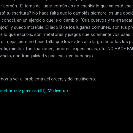
r común. El tema del lugar común es no escribir lo que ya está escri
á tu escritura? No hace falta que lo cambiés siempre, es una opci
conocí, en un ejercicio que le di cambió “Cría cuervos y te arrancará
ojos”, y quedó increíble. El lado B de los lugares comunes, son tus p
 de lo que escribís, son metáforas y juegos que solamente vos usas. S
o, mejor, pero no hace falta que los evites a lo largo de todos los
entir, miedos, fascinaciones, amores, experiencias, etc. NO HACE 
isalo; con tranquilidad y paciencia, yo aconsejo.
amos a ver el problema del orden, y del multiverso:
o/libro de poemas (III)
: Multiverso