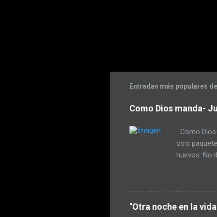
Entradas más populares de
Como Dios manda- Ju
Como Dios Ma
otro paquete
huevos. No i
escopetazos
Pudo prepara
endulzarlo p
que tenía pa
"Otra noche en la vid
de guiso. De