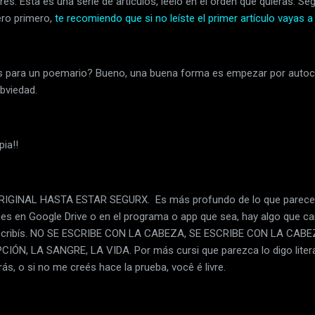
es. Esta es una serie de artículos, leelo en el orden que quieras. S
Pero primero,
te recomiendo que si no leíste el primer artículo vayas a 
 para un poemario? Bueno, una buena forma es empezar por autoco
bviedad.
pia!!
IGINAL HASTA ESTAR SEGURX. Es más profundo de lo que parece,
ones en Google Drive o en el programa o app que sea, hay algo que c
escribís. NO SE ESCRIBE CON LA CABEZA, SE ESCRIBE CON LA CABE
ÓN, LA SANGRE, LA VIDA. Por más cursi que parezca lo digo litera
ás, o si no me creés hace la prueba, você é livre.