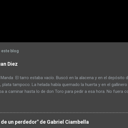
 este blog
an Diez
nda El tarro estaba vacío. Buscó en la alacena y en el depósito d
, plata tampoco. La helada había quemado la huerta y en el galliner
ba a caminar hasta lo de don Toro para pedir a esa hora. No fuera co
 pensando que era un ladrón. Armó un atado de yuyos y lo molió c
r el mate pero escupió tres al hilo para mejorar el sabor. No estab
ero tenía poco azúcar. Pagar la deuda con la cooperativa eléctrica l
ra comprar en el pueblo. Se había comido las dos gallinas viejas y l
a de un perdedor" de Gabriel Ciambella
 paso se ahorraba el alimento. Pero hasta ahí, no iba a matar más p