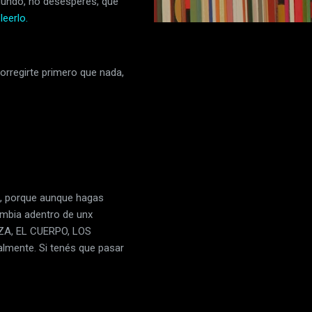
egundo, no desesperes, que
leerlo.
rregirte primero que nada,
 porque aunque hagas
ambia adentro de unx
ZA, EL CUERPO, LOS
lmente. Si tenés que pasar