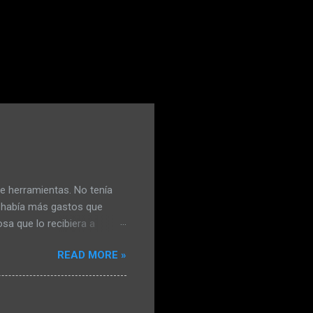
e herramientas. No tenía
o había más gastos que
sa que lo recibiera a
on el mango de la maza.
READ MORE »
a conforme y pensó en
e había le había comido lo
as había hecho durar a base
orque las necesitaba. La