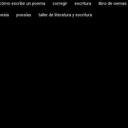
cómo escribir un poema
corregir
escritura
libro de oemas
oesía
poesías
taller de literatura y escritura