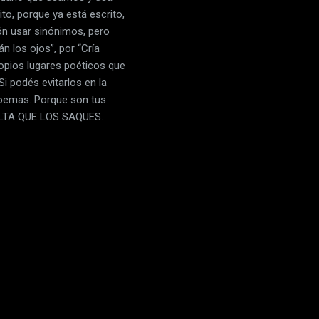
to, porque ya está escrito,
ón usar sinónimos, pero
n los ojos”, por “Cría
ropios lugares poéticos que
i podés evitarlos en la
 poemas. Porque son tus
FALTA QUE LOS SAQUES.