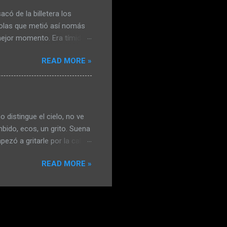
ló una caja de balines que
có de la billetera los
irolas que metió así nomás
 mejor momento. Era tímido y
rachera le permitía
READ MORE »
vidarse de la evidente
 y Carlos, le dijeron que
 la idea. Su etílico coraje
es respondió vayan
ngo el vaso lleno. Tenía en
distingue el cielo, no ve
versa...
bido, ecos, un grito. Suena
ezó a gritarle por la calle,
o, él agradeció y caminaron
READ MORE »
an, hola y chau; desde ese
 llorando en los escalones,
ntando que su papá le había
ría, pero la enfermedad, la
ijo que volvía en un minuto