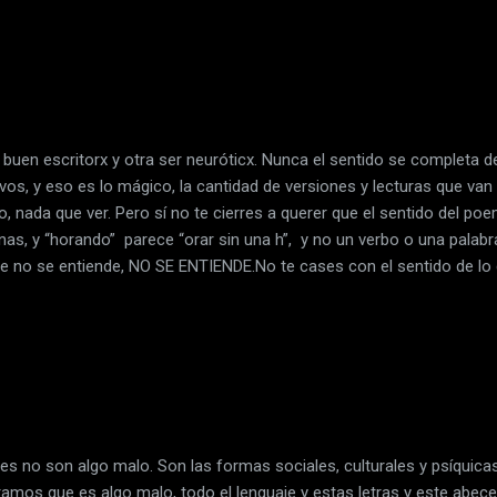
buen escritorx y otra ser neuróticx. Nunca el sentido se completa de
os, y eso es lo mágico, la cantidad de versiones y lecturas que van 
o, nada que ver. Pero sí no te cierres a querer que el sentido del poem
as, y “horando” parece “orar sin una h”, y no un verbo o una palabra g
ue no se entiende, NO SE ENTIENDE.No te cases con el sentido de lo 
s no son algo malo. Son las formas sociales, culturales y psíquica
ramos que es algo malo, todo el lenguaje y estas letras y este abe