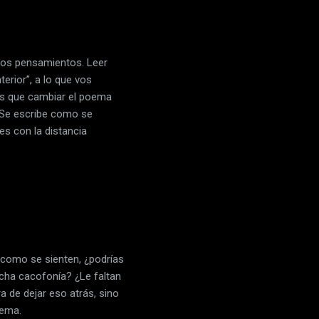
e los pensamientos. Leer
terior”, a lo que vos
és que cambiar el poema
“Se escribe como se
es con la distancia
 como se sienten, ¿podrías
cha cacofonía? ¿Le faltan
ra de dejar eso atrás, sino
poema.