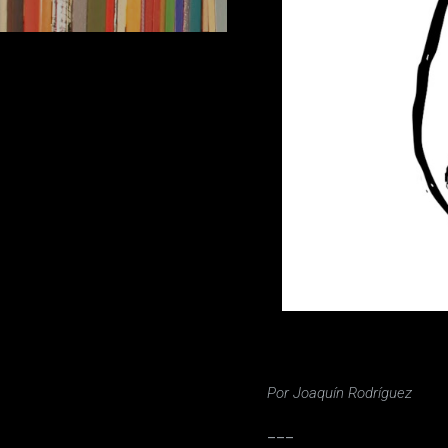
Por Joaquín Rodríguez
___