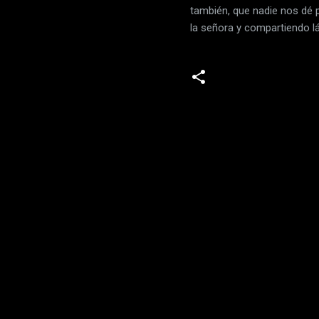
también, que nadie nos dé p
la señora y compartiendo lág
C
o
m
e
n
t
a
r
i
o
s