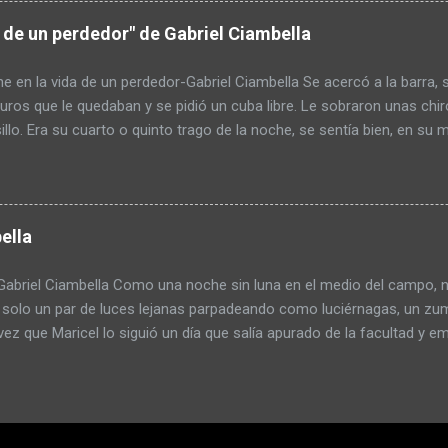
ido lo que tenía para comprar en el pueblo. Se había comido las dos 
a de un perdedor" de Gabriel Ciambella
ar a base de guiso. De paso se ahorraba el alimento. Pero hasta ah
s necesitaba. La idea de usar el rifle lo tuvo de mal humor pero al fi
e en la vida de un perdedor-Gabriel Ciambella Se acercó a la barra, sa
a caja de balines que tenía en el galpón. Re...
uros que le quedaban y se pidió un cuba libre. Le sobraron unas ch
sillo. Era su cuarto o quinto trago de la noche, se sentía bien, en su
obarde, y su autoestima por el suelo no ayudaba mucho; pero la bor
por unas horas con la noche, el reggaetón y la bachata, e incluso ol
de ritmo en sus caderas. Cuando volvió a encontrarse con Antonella
rse, estaban cansados y listos para irse a dormir. A él no le convenció
ella
n su punto más alto y creía inoportuno desaprovechar la ocasión. L
s, me quedo dando algunas vueltas antes de volver a casa, todavía te
briel Ciambella Como una noche sin luna en el medio del campo, no 
darse cerca de Candelaria, la madrileña con la que había estado con
, solo un par de luces lejanas parpadeando como luciérnagas, un zum
ez que Maricel lo siguió un día que salía apurado de la facultad y emp
 Le traía un libro de anatomía que se había olvidado debajo del banc
sta la parada del micro. Los dos tomaban el 104, apenas se saludab
 dejaron de hablarse. Un parpadeo y recuerda la vez que la encontró
o disimular, intentó poner una excusa que no le salió. Le terminó co