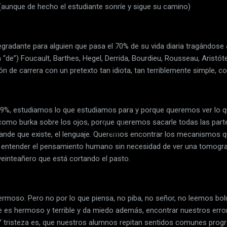
lo (aunque de hecho el estudiante sonríe y sigue su camino)
radante para alguien que pasa el 70% de su vida diaria tragándose 
a “de”) Foucault, Barthes, Hegel, Derrida, Bourdieu, Rousseau, Aristó
ión de carrera con un pretexto tan idiota, tan terriblemente simple, c
99%, estudiamos lo que estudiamos para y porque queremos ver lo qu
como burka sobre los ojos, porque queremos sacarle todas las parte
ande que existe, el lenguaje. Queremos encontrar los mecanismos 
entender el pensamiento humano sin necesidad de ver una tomografí
 veinteañero que está cortando el pasto.
hermoso. Pero no por lo que piensa, no piba, no señor, no leemos bo
e es hermoso y terrible y da miedo además, encontrar nuestros erro
 Y tristeza es, que nuestros alumnos repitan sentidos comunes prog