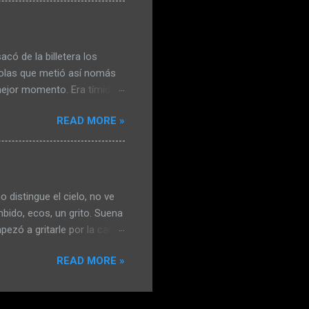
gallinas viejas y las había
í, no iba a matar más
nal se resignó. Claudia le
có de la billetera los
irolas que metió así nomás
 mejor momento. Era tímido y
rachera le permitía
READ MORE »
vidarse de la evidente
 y Carlos, le dijeron que
 la idea. Su etílico coraje
es respondió vayan
ngo el vaso lleno. Tenía en
distingue el cielo, no ve
versa...
bido, ecos, un grito. Suena
ezó a gritarle por la calle,
o, él agradeció y caminaron
READ MORE »
an, hola y chau; desde ese
 llorando en los escalones,
ntando que su papá le había