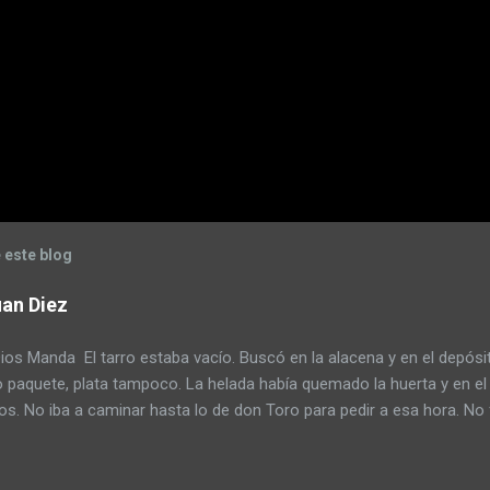
 este blog
an Diez
s Manda El tarro estaba vacío. Buscó en la alacena y en el depósi
o paquete, plata tampoco. La helada había quemado la huerta y en el
s. No iba a caminar hasta lo de don Toro para pedir a esa hora. No 
tazos pensando que era un ladrón. Armó un atado de yuyos y lo mo
o preparar el mate pero escupió tres al hilo para mejorar el sabor
endulzarlo pero tenía poco azúcar. Pagar la deuda con la cooperativ