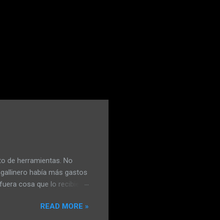
to de herramientas. No
 gallinero había más gastos
fuera cosa que lo recibiera
lió con el mango de la
READ MORE »
. No estaba conforme y
a eléctrica le había le