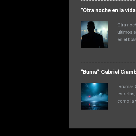
había com
"Otra noche en la vid
hecho dur
porque la
Otra noch
regaló un
últimos e
en el bol
un poco c
amigarse 
ausencia 
querían i
"Buma"-Gabriel Ciamb
estaba e
tranquilo
Bruma- Ga
mente que
estrellas
como la v
¡Antonio!
juntos ha
día nunca
ella quis