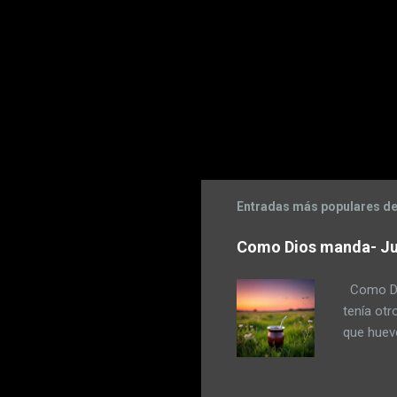
Entradas más populares de
Como Dios manda- Ju
Como Dio
tenía otr
que huevo
a escope
maza. Pud
pensó en 