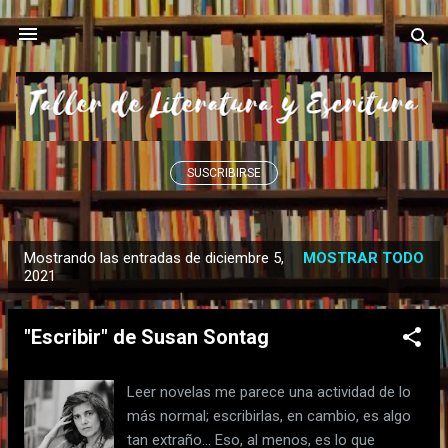
Ir al contenido principal
SUSCRIBIRSE
Mostrando las entradas de diciembre 5,
MOSTRAR TODO
E
2021
n
t
"Escribir" de Susan Sontag
r
a
Leer novelas me parece una actividad de lo
d
más normal; escribirlas, en cambio, es algo
a
tan extraño… Eso, al menos, es lo que