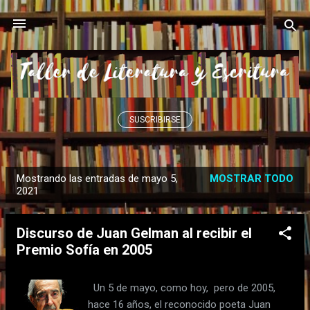
Ir al contenido principal
SUSCRIBIRSE
Mostrando las entradas de mayo 5,
MOSTRAR TODO
E
2021
n
t
Discurso de Juan Gelman al recibir el
r
Premio Sofía en 2005
a
d
Un 5 de mayo, como hoy, pero de 2005,
a
hace 16 años, el reconocido poeta Juan