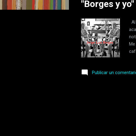
"Borges y yo"
r
a
d
Al 
a
aca
s
not
Me 
caf
las
viv
Publicar un comentar
me 
sal
Por
sobr