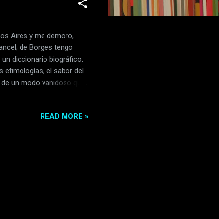
enos Aires y me demoro,
ancel; de Borges tengo
un diccionario biográfico.
as etimologías, el sabor del
ro de un modo vanidoso que
ra relación es hostil; yo
iteratura me justifica. Nada
READ MORE »
 páginas no me pueden
 del lenguaje o la tradición.
lgún instante de mí podrá