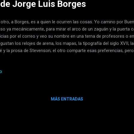
 de Jorge Luis Borges
otro, a Borges, es a quien le ocurren las cosas. Yo camino por Bu
so ya mecánicamente, para mirar el arco de un zaguán y la puerta c
icias por el correo y veo su nombre en una terna de profesores o en 
gustan los relojes de arena, los mapas, la tipografía del siglo XVII, l
é y la prosa de Stevenson; el otro comparte esas preferencias, pe
 convierte en atributos de un actor. Sería exagerado afirmar que nuest
o, yo me dejo vivir para que Borges pueda tramar su literatura y esa l
io
cuesta confesar que ha logrado ciertas páginas válidas, pero esas
var, quizá porque lo bueno ya no es de nadie, ni siquiera del otro, sino
 lo demás, yo estoy destinado a perderme, definitivamente, y solo a
evivir en el otro....
MÁS ENTRADAS