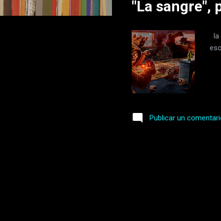
"La sangre",
r
a
d
la 
a
eso
s
Publicar un comentar