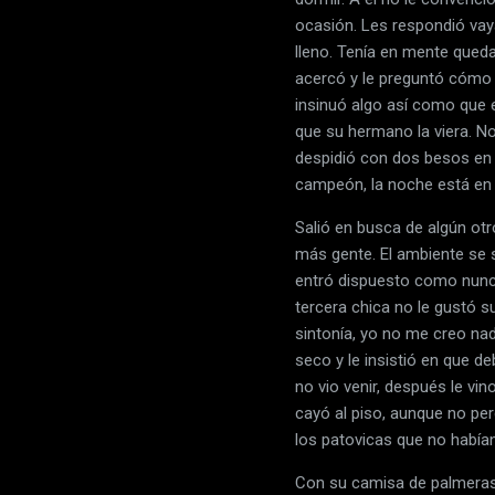
ocasión. Les respondió vay
lleno. Tenía en mente queda
acercó y le preguntó cómo l
insinuó algo así como que e
que su hermano la viera. No
despidió con dos besos en la
campeón, la noche está en 
Salió en busca de algún otr
más gente. El ambiente se 
entró dispuesto como nunca
tercera chica no le gustó su
sintonía, yo no me creo nadi
seco y le insistió en que d
no vio venir, después le vi
cayó al piso, aunque no per
los patovicas que no habían 
Con su camisa de palmeras 