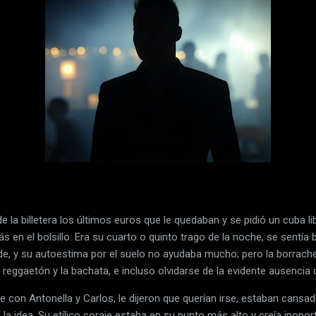
e la billetera los últimos euros que le quedaban y se pidió un cuba l
s en el bolsillo. Era su cuarto o quinto trago de la noche, se sentí
de, y su autoestima por el suelo no ayudaba mucho; pero la borrache
 reggaetón y la bachata, e incluso olvidarse de la evidente ausencia
 con Antonella y Carlos, le dijeron que querían irse, estaban cansado
ó la idea. Su etílico coraje estaba en su punto más alto y creía inop