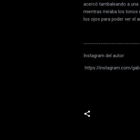
acercó tambaleando a una am
mientras miraba los tonos n
los ojos para poder ver el 
------------------------------
Instagram del autor:
https://instagram.com/gab
C
o