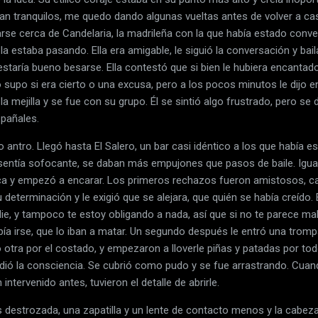
an tranquilos, me quedo dando algunas vueltas antes de volver a cas
rse cerca de Candelaria, la madrileña con la que había estado conver
a estaba pasando. Ella era amigable, le siguió la conversación y bail
staría bueno besarse. Ella contestó que si bien le hubiera encantado
 supo si era cierto o una excusa, pero a los pocos minutos le dijo 
 mejilla y se fue con su grupo. Él se sintió algo frustrado, pero se 
pañales.
o antro. Llegó hasta El Salero, un bar casi idéntico a los que había 
sentía sofocante, se daban más empujones que pasos de baile. Igua
 y empezó a encarar. Los primeros rechazos fueron amistosos, casi
 determinación y le exigió que se alejara, que quién se había creído.
e, y tampoco te estoy obligando a nada, así que si no te parece mal..
ebía irse, que lo iban a matar. Un segundo después le entró una tromp
no otra por el costado, y empezaron a lloverle piñas y patadas por to
dió la consciencia. Se cubrió como pudo y se fue arrastrando. Cuando
intervenido antes, tuvieron el detalle de abrirle.
destrozada, una zapatilla y un lente de contacto menos y la cabez