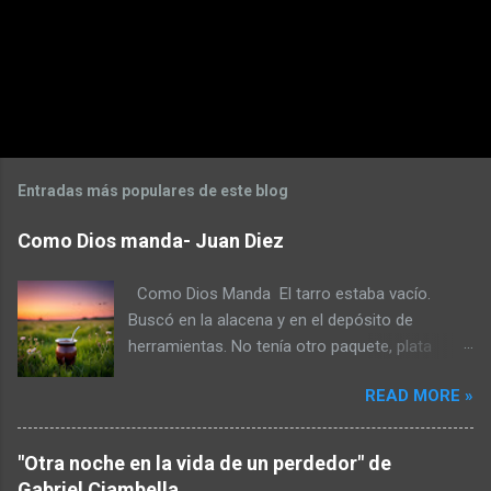
Entradas más populares de este blog
Como Dios manda- Juan Diez
Como Dios Manda El tarro estaba vacío.
Buscó en la alacena y en el depósito de
herramientas. No tenía otro paquete, plata
tampoco. La helada había quemado la huerta y
READ MORE »
en el gallinero había más gastos que huevos.
No iba a caminar hasta lo de don Toro para
pedir a esa hora. No fuera cosa que lo recibiera
"Otra noche en la vida de un perdedor" de
a escopetazos pensando que era un ladrón.
Gabriel Ciambella