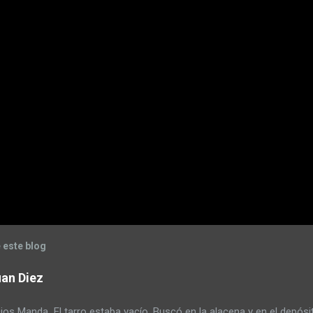
 este blog
an Diez
s Manda El tarro estaba vacío. Buscó en la alacena y en el depósi