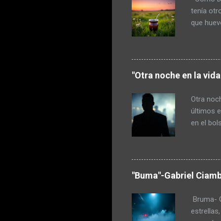
tenía otr
que huevo
a escope
maza. Pud
pensó en 
había com
"Otra noche en la vid
hecho dur
porque la
Otra noch
regaló un
últimos e
en el bol
un poco c
amigarse 
ausencia 
querían i
"Buma"-Gabriel Ciamb
estaba e
tranquilo
Bruma- Ga
mente que
estrellas