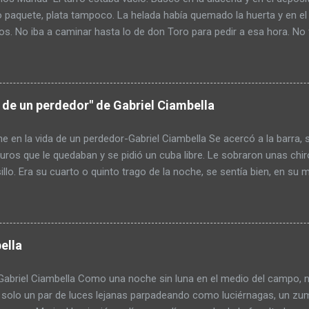
o paquete, plata tampoco. La helada había quemado la huerta y en el
s. No iba a caminar hasta lo de don Toro para pedir a esa hora. No 
tazos pensando que era un ladrón. Armó un atado de yuyos y lo mo
o preparar el mate pero escupió tres al hilo para mejorar el sabor
endulzarlo pero tenía poco azúcar. Pagar la deuda con la cooperativ
ido lo que tenía para comprar en el pueblo. Se había comido las dos 
a de un perdedor" de Gabriel Ciambella
ar a base de guiso. De paso se ahorraba el alimento. Pero hasta ah
s necesitaba. La idea de usar el rifle lo tuvo de mal humor pero al fi
e en la vida de un perdedor-Gabriel Ciambella Se acercó a la barra, sa
a caja de balines que tenía en el galpón. Re...
uros que le quedaban y se pidió un cuba libre. Le sobraron unas ch
sillo. Era su cuarto o quinto trago de la noche, se sentía bien, en su
obarde, y su autoestima por el suelo no ayudaba mucho; pero la bor
por unas horas con la noche, el reggaetón y la bachata, e incluso ol
de ritmo en sus caderas. Cuando volvió a encontrarse con Antonella
rse, estaban cansados y listos para irse a dormir. A él no le convenció
ella
n su punto más alto y creía inoportuno desaprovechar la ocasión. L
s, me quedo dando algunas vueltas antes de volver a casa, todavía te
briel Ciambella Como una noche sin luna en el medio del campo, no 
darse cerca de Candelaria, la madrileña con la que había estado con
, solo un par de luces lejanas parpadeando como luciérnagas, un zum