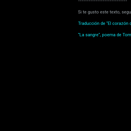
----------------------------
Si te gusto este texto, segu
Traducción de "El corazón q
"La sangre", poema de To
C
o
m
e
n
t
a