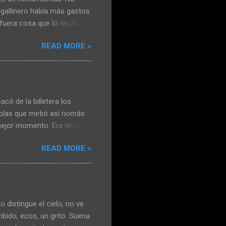
 gallinero había más gastos
fuera cosa que lo recibiera
lió con el mango de la
READ MORE »
. No estaba conforme y
a eléctrica le había le
gallinas viejas y las había
í, no iba a matar más
nal se resignó. Claudia le
có de la billetera los
irolas que metió así nomás
 mejor momento. Era tímido y
rachera le permitía
READ MORE »
vidarse de la evidente
 y Carlos, le dijeron que
 la idea. Su etílico coraje
es respondió vayan
ngo el vaso lleno. Tenía en
distingue el cielo, no ve
versa...
bido, ecos, un grito. Suena