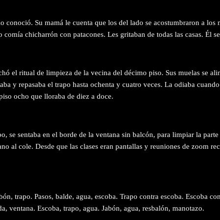
lo conoció. Su mamá le cuenta que los del lado se acostumbraron a los
 comía chicharrón con patacones. Les gritaban de todas las casas. Él se
hó el ritual de limpieza de la vecina del décimo piso. Sus muelas se al
egaba y repasaba el trapo hasta ochenta y cuatro veces. La odiaba cuand
 piso ocho que lloraba de diez a doce.
 se sentaba en el borde de la ventana sin balcón, para limpiar la parte 
ano al cole. Desde que las clases eran pantallas y reuniones de zoom re
bón, trapo. Pasos, balde, agua, escoba. Trapo contra escoba. Escoba con
ida, ventana. Escoba, trapo, agua. Jabón, agua, resbalón, manotazo.