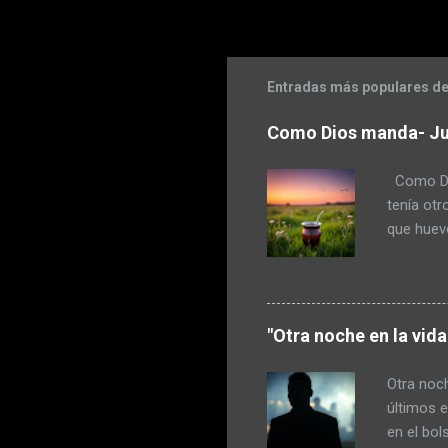
Entradas más populares de
Como Dios manda- Ju
Como Dio
tenía otr
que huevo
a escope
maza. Pud
pensó en 
había com
"Otra noche en la vid
hecho dur
porque la
Otra noch
regaló un
últimos e
en el bol