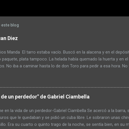
 este blog
an Diez
s Manda El tarro estaba vacío. Buscó en la alacena y en el depósi
o paquete, plata tampoco. La helada había quemado la huerta y en el
s. No iba a caminar hasta lo de don Toro para pedir a esa hora. No 
tazos pensando que era un ladrón. Armó un atado de yuyos y lo mo
o preparar el mate pero escupió tres al hilo para mejorar el sabor
endulzarlo pero tenía poco azúcar. Pagar la deuda con la cooperativ
ido lo que tenía para comprar en el pueblo. Se había comido las dos 
a de un perdedor" de Gabriel Ciambella
ar a base de guiso. De paso se ahorraba el alimento. Pero hasta ah
s necesitaba. La idea de usar el rifle lo tuvo de mal humor pero al fi
e en la vida de un perdedor-Gabriel Ciambella Se acercó a la barra, sa
a caja de balines que tenía en el galpón. Re...
uros que le quedaban y se pidió un cuba libre. Le sobraron unas ch
sillo. Era su cuarto o quinto trago de la noche, se sentía bien, en su