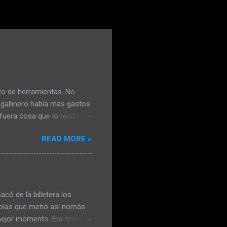
to de herramientas. No
 gallinero había más gastos
fuera cosa que lo recibiera
lió con el mango de la
READ MORE »
. No estaba conforme y
a eléctrica le había le
gallinas viejas y las había
í, no iba a matar más
nal se resignó. Claudia le
có de la billetera los
irolas que metió así nomás
 mejor momento. Era tímido y