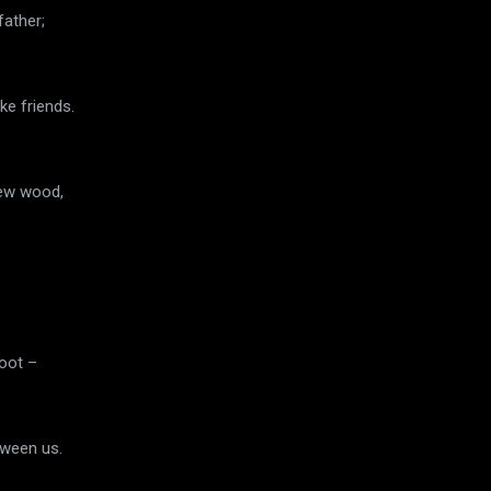
ather;
e friends.
new wood,
oot –
tween us.