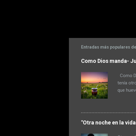
Entradas más populares de
Como Dios manda- Ju
Como Dio
tenía otr
que huevo
a escope
maza. Pud
pensó en 
había com
"Otra noche en la vid
hecho dur
porque la