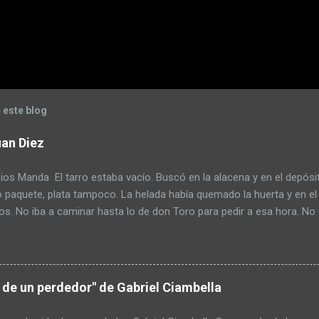
 este blog
an Diez
s Manda El tarro estaba vacío. Buscó en la alacena y en el depósi
o paquete, plata tampoco. La helada había quemado la huerta y en el
s. No iba a caminar hasta lo de don Toro para pedir a esa hora. No 
tazos pensando que era un ladrón. Armó un atado de yuyos y lo mo
o preparar el mate pero escupió tres al hilo para mejorar el sabor
endulzarlo pero tenía poco azúcar. Pagar la deuda con la cooperativ
ido lo que tenía para comprar en el pueblo. Se había comido las dos 
a de un perdedor" de Gabriel Ciambella
ar a base de guiso. De paso se ahorraba el alimento. Pero hasta ah
s necesitaba. La idea de usar el rifle lo tuvo de mal humor pero al fi