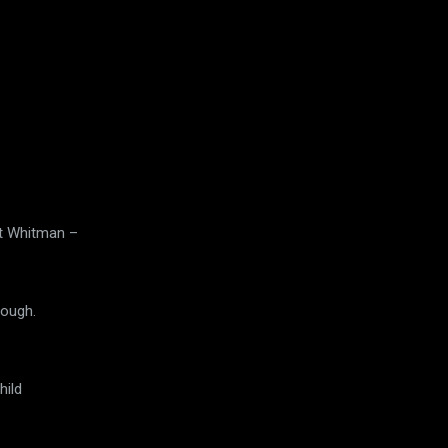
lt Whitman –
nough.
hild