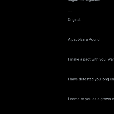
__
Original:
A pact-Ezra Pound
I make a pact with you, Wa
I have detested you long e
I come to you as a grown c