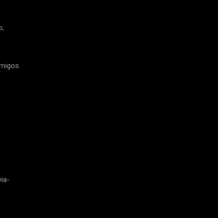
o;
amigos.
ia-