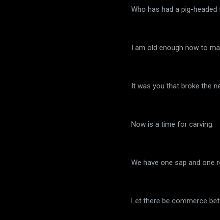
Who has had a pig-headed f
I am old enough now to mak
It was you that broke the 
Now is a time for carving.
We have one sap and one r
Let there be commerce be