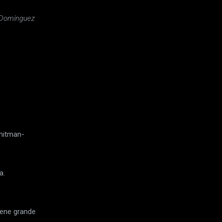
n Domínguez
hitman-
a.
nene grande