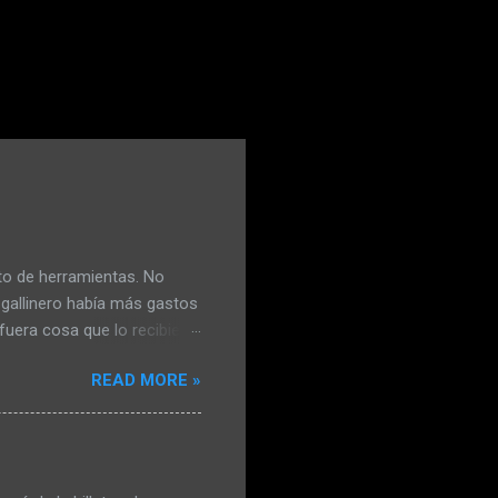
to de herramientas. No
 gallinero había más gastos
fuera cosa que lo recibiera
lió con el mango de la
READ MORE »
. No estaba conforme y
a eléctrica le había le
gallinas viejas y las había
í, no iba a matar más
nal se resignó. Claudia le